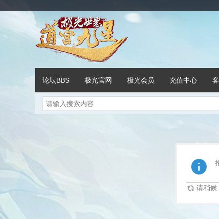
论坛BBS
极光官网
极光会员
充值中心
客
请稍候..