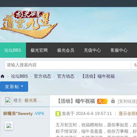
论坛BBS
极光官网
极光会员
充值中心
客服中心
»
论坛BBS
›
官方动态
›
官方动态
›
【活动】端午祝福
极
发新帖
光
楼主:
极光客服团队
【活动】端午祝福
火...
[复制链接
世
界
林臻东°Sweety
发表于 2024-6-6 19:57:11
|
显示全部
-VIP6
官
五月初五时，祝福赠相知，愿你事如意，吉
方
粽子情深深，端午喜盈盈，祝你万事顺，好