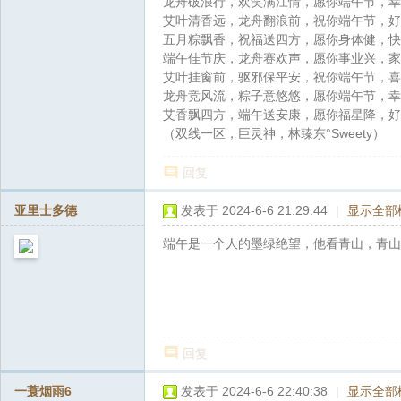
龙舟破浪行，欢笑满江情，愿你端午节，幸
论
艾叶清香远，龙舟翻浪前，祝你端午节，好
坛
五月粽飘香，祝福送四方，愿你身体健，快
端午佳节庆，龙舟赛欢声，愿你事业兴，家
艾叶挂窗前，驱邪保平安，祝你端午节，喜
龙舟竞风流，粽子意悠悠，愿你端午节，幸
艾香飘四方，端午送安康，愿你福星降，好
（双线一区，巨灵神，林臻东°Sweety）
回复
亚里士多德
发表于 2024-6-6 21:29:44
|
显示全部
端午是一个人的墨绿绝望，他看青山，青山却
回复
一蓑烟雨6
发表于 2024-6-6 22:40:38
|
显示全部