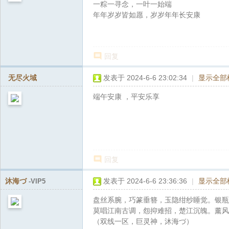
一粽一寻念，一叶一始端
年年岁岁皆如愿，岁岁年年长安康
回复
无尽火域
发表于 2024-6-6 23:02:34
|
显示全部
端午安康 ，平安乐享
回复
沐海づ
发表于 2024-6-6 23:36:36
|
显示全部
-VIP5
盘丝系腕，巧篆垂簪，玉隐绀纱睡觉。银瓶
莫唱江南古调，怨抑难招，楚江沉魄。薰风
（双线一区，巨灵神，沐海づ）