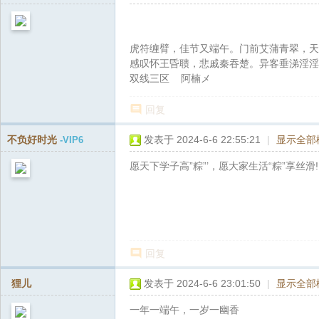
虎符缠臂，佳节又端午。门前艾蒲青翠，天
感叹怀王昏聩，悲戚秦吞楚。异客垂涕淫淫
双线三区 阿楠メ
回复
不负好时光
发表于 2024-6-6 22:55:21
|
显示全部
-VIP6
愿天下学子高”粽”’，愿大家生活“粽”享丝滑! 
回复
狸儿
发表于 2024-6-6 23:01:50
|
显示全部
一年一端午，一岁一幽香