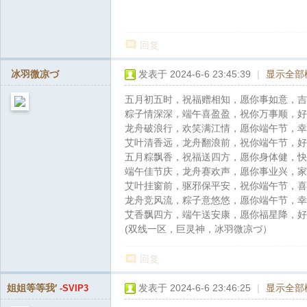
回复
冰羽微凉づ
发表于 2024-6-6 23:45:39
|
显示全部
五月初五时，祝福赠相知，愿你事如意，吉
粽子情深深，端午喜盈盈，祝你万事顺，好
龙舟破浪行，欢笑满江情，愿你端午节，幸
艾叶清香远，龙舟翻浪前，祝你端午节，好
五月粽飘香，祝福送四方，愿你身体健，快
端午佳节庆，龙舟赛欢声，愿你事业兴，家
艾叶挂窗前，驱邪保平安，祝你端午节，喜
龙舟竞风流，粽子意悠悠，愿你端午节，幸
艾香飘四方，端午送安康，愿你福星降，好
(双线一区，巨灵神，冰羽微凉づ）
回复
姐姐等等我′
发表于 2024-6-6 23:46:25
|
显示全部
-SVIP3