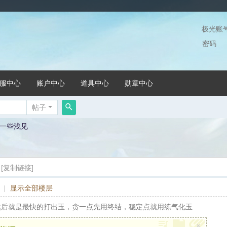
极光账
密码
服中心
账户中心
道具中心
勋章中心
帖子
搜
一些浅见
索
[复制链接]
|
显示全部楼层
然后就是最快的打出玉，贪一点先用终结，稳定点就用练气化玉
×