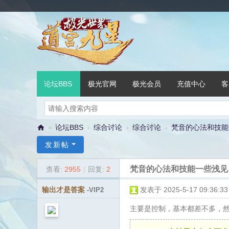
论坛BBS
极光官网
极光会员
充值中心
客
»
论坛BBS
›
综合讨论
›
综合讨论
›
梵音的心法和技能
极
发新帖
光
梵音的心法和技能一些浅见
查看:
2955
|
回复:
2
世
界
输出才是答案
发表于 2025-5-17 09:36:33
-VIP2
官
主要是控制，基本都差不多，
方